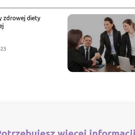
y zdrowej diety
ej
-23
otrzebujesz więcej informacj