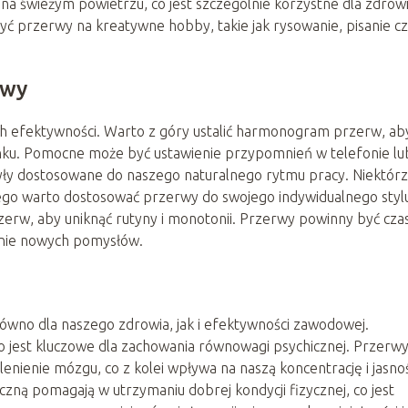
na świeżym powietrzu, co jest szczególnie korzystne dla zdrow
yć przerwy na kreatywne hobby, takie jak rysowanie, pisanie c
rwy
h efektywności. Warto z góry ustalić harmonogram przerw, ab
ynku. Pomocne może być ustawienie przypomnień w telefonie lu
ły dostosowane do naszego naturalnego rytmu pracy. Niektór
latego warto dostosować przerwy do swojego indywidualnego styl
zerw, aby uniknąć rutyny i monotonii. Przerwy powinny być cz
janie nowych pomysłów.
ówno dla naszego zdrowia, jak i efektywności zawodowej.
o jest kluczowe dla zachowania równowagi psychicznej. Przerwy
lenienie mózgu, co z kolei wpływa na naszą koncentrację i jasno
zną pomagają w utrzymaniu dobrej kondycji fizycznej, co jest