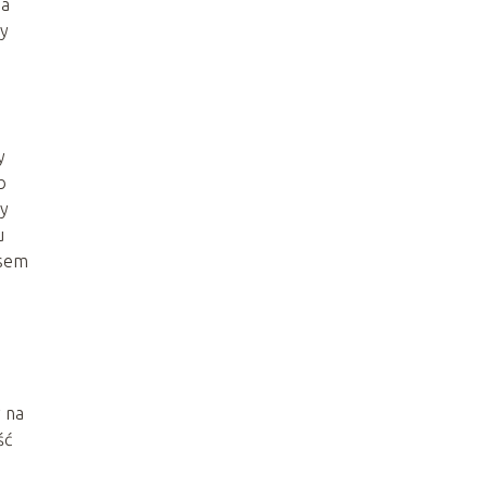
ia
zy
y
b
zy
u
asem
 na
ść