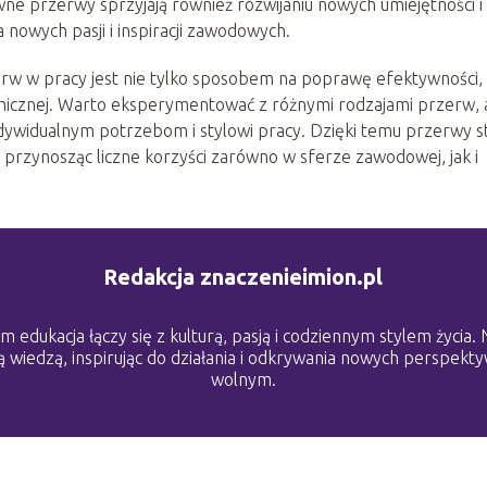
ne przerwy sprzyjają również rozwijaniu nowych umiejętności i
nowych pasji i inspiracji zawodowych.
rw w pracy jest nie tylko sposobem na poprawę efektywności, 
hicznej. Warto eksperymentować z różnymi rodzajami przerw,
indywidualnym potrzebom i stylowi pracy. Dzięki temu przerwy s
przynosząc liczne korzyści zarówno w sferze zawodowej, jak i
Redakcja znaczenieimion.pl
 edukacja łączy się z kulturą, pasją i codziennym stylem życia.
 wiedzą, inspirując do działania i odkrywania nowych perspekty
wolnym.