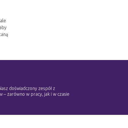
ale
 aby
taną
 Nasz doświadczony zespół z
w – zarówno w pracy, jak i w czasie