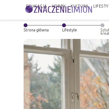
EDUKACJA
HOBBY
KULTURA
LIFESTY
Strona główna
Lifestyle
Sztu
krea
prac