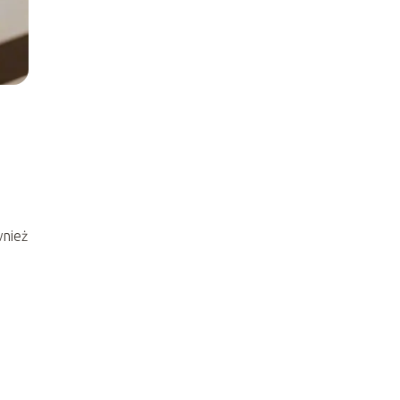
wnież