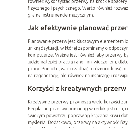
również wykorzystać przerwy na krótkie spacery 
fizycznego i psychicznego. Warto również rozważ
gra na instrumencie muzycznym.
Jak efektywnie planować prze
Planowanie przerw jest kluczowym elementem ic
uniknąć sytuacji, w której zapominamy o odpocz
komputerze. Ważne jest również, aby przerwy by
ludzie najlepiej pracują rano, inni wieczorem, d
pracy. Ponadto, warto zadbać o różnorodność pr
na regenerację, ale również na inspirację i rozwi
Korzyści z kreatywnych przerw
Kreatywne przerwy przynoszą wiele korzyści zar
Regularne przerwy pomagają w redukcji stresu, c
świeżym powietrzu poprawiają krążenie krwi i dot
myślenia. Dodatkowo, przerwy na aktywność fizyc