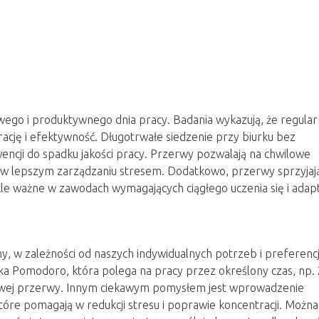
go i produktywnego dnia pracy. Badania wykazują, że regula
cję i efektywność. Długotrwałe siedzenie przy biurku bez
ncji do spadku jakości pracy. Przerwy pozwalają na chwilowe
 w lepszym zarządzaniu stresem. Dodatkowo, przerwy sprzyjaj
kle ważne w zawodach wymagających ciągłego uczenia się i adapta
 w zależności od naszych indywidualnych potrzeb i preferencj
ka Pomodoro, która polega na pracy przez określony czas, np.
nutowej przerwy. Innym ciekawym pomysłem jest wprowadzenie
óre pomagają w redukcji stresu i poprawie koncentracji. Można