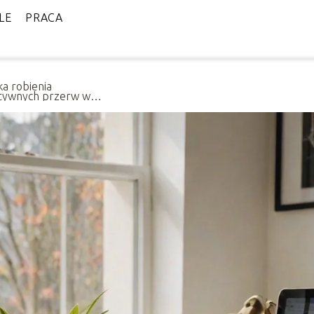
LE
PRACA
ka robienia
tywnych przerw w
y