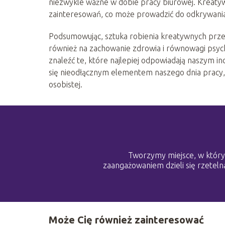
niezwykle ważne w dobie pracy biurowej. Kreatyw
zainteresowań, co może prowadzić do odkrywania 
Podsumowując, sztuka robienia kreatywnych prze
również na zachowanie zdrowia i równowagi psyc
znaleźć te, które najlepiej odpowiadają naszym 
się nieodłącznym elementem naszego dnia pracy, 
osobistej.
Tworzymy miejsce, w którym
zaangażowaniem dzieli się rzetelną
Może Cię również zainteresować