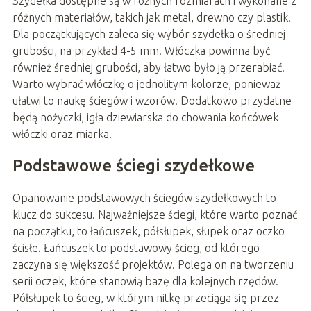
Szydełka dostępne są w różnych rozmiarach i wykonane z
różnych materiałów, takich jak metal, drewno czy plastik.
Dla początkujących zaleca się wybór szydełka o średniej
grubości, na przykład 4-5 mm. Włóczka powinna być
również średniej grubości, aby łatwo było ją przerabiać.
Warto wybrać włóczkę o jednolitym kolorze, ponieważ
ułatwi to naukę ściegów i wzorów. Dodatkowo przydatne
będą nożyczki, igła dziewiarska do chowania końcówek
włóczki oraz miarka.
Podstawowe ściegi szydełkowe
Opanowanie podstawowych ściegów szydełkowych to
klucz do sukcesu. Najważniejsze ściegi, które warto poznać
na początku, to łańcuszek, półsłupek, słupek oraz oczko
ścisłe. Łańcuszek to podstawowy ścieg, od którego
zaczyna się większość projektów. Polega on na tworzeniu
serii oczek, które stanowią bazę dla kolejnych rzędów.
Półsłupek to ścieg, w którym nitkę przeciąga się przez