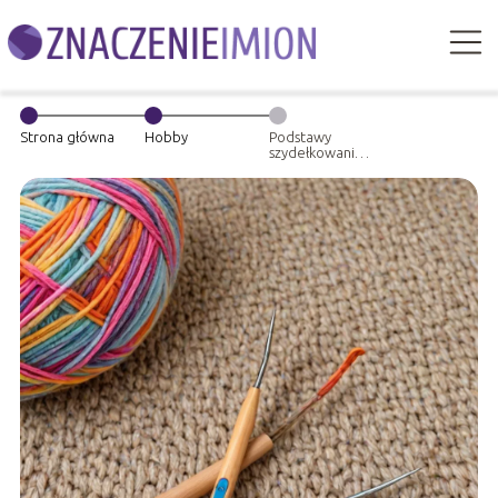
Strona główna
Hobby
Podstawy
szydełkowania –
krok po kroku
dla
początkujących